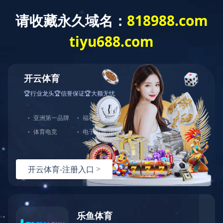
乐鱼平台
您好，欢迎访问南宁五象经开产业投资集团有限责任公司官方网
南宁五象经开
HOME
INTRODUCTION
乐鱼平台-乐鱼(中国)一站式服务平台
集团概况
HRM
CONTACT
人力资源
信访举报
当前位置：乐鱼平台 -> 
乐鱼平台