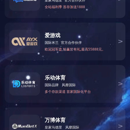
五象经投集团召开20
四度登榜！乐鱼平台-乐
广西药监局五象新区
广西壮族自治区医疗
1
2
3
4
5
内部办公：
友情链接：