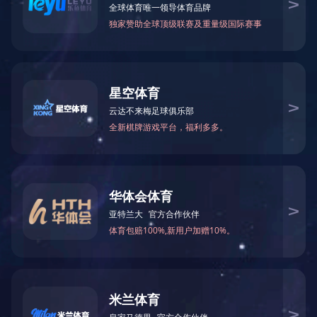
集团要闻
集团要闻
领导关怀
传承非遗文化 凝聚巾
招商引资
春风送暖学雷锋 携
通知公告
谋篇布新局 起步即
媒体聚焦
总规模50亿元 赋
党建引领谱新篇 凝心
17:00]
荣鑫公司承建的神冠胶