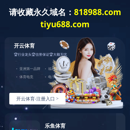
乐鱼平台
您好，欢迎访问南宁五象经开产业投资集团有限责任公司官方网
南宁五象经开
HOME
INTRODUCTION
乐鱼平台-乐鱼(中国)一站式服务平台
集团概况
HRM
CONTACT
人力资源
信访举报
当前位置：乐鱼平台 -> 
公司业务