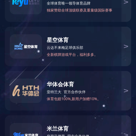
项目建设
经营销售
项目建设
绿港·金瑞产业城11
融资管理
神冠胶原智库加工厂房
综合服务
嘉通公司在建重点项
奋战民生民心工程，
11:14]
科巨公司勠力同心、
绿港·金瑞产业城11