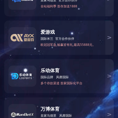
【人民网】乐鱼平台-
【人民网】乐鱼平台-
【人民网】中港兴公
【人民网】乐鱼平台-乐
飞
[2023-03-13 11:16]
1
2
3
4
5
内部办公：
友情链接：