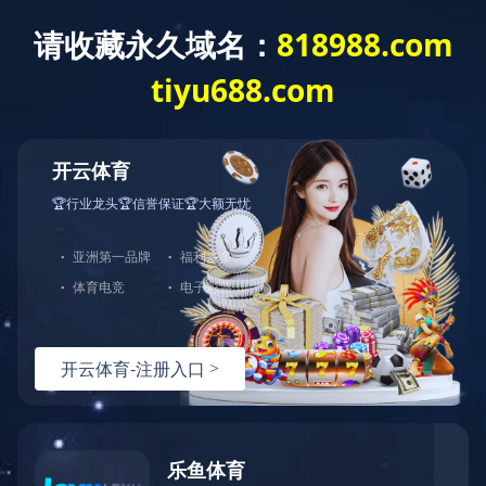
乐鱼平台
您好，欢迎访问南宁五象经开产业投资集团有限责任公司官方网
南宁五象经开
HOME
INTRODUCTION
乐鱼平台-乐鱼(中国)一站式服务平台
集团概况
HRM
CONTACT
人力资源
信访举报
当前位置：乐鱼平台 -> 
乐鱼平台