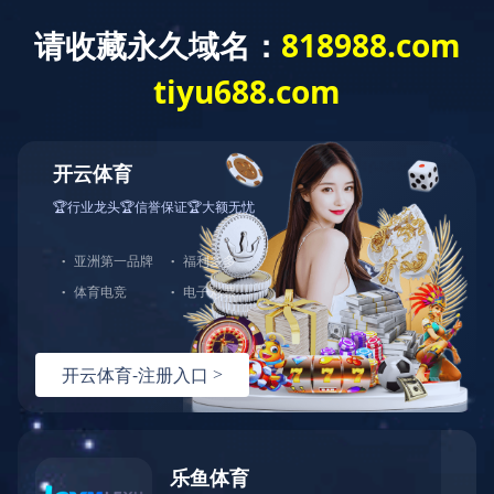
乐鱼平台
您好，欢迎访问南宁五象经开产业投资集团有限责任公司官方网
南宁五象经开
HOME
INTRODUCTION
乐鱼平台-乐鱼(中国)一站式服务平台
集团概况
HRM
CONTACT
人力资源
信访举报
当前位置：乐鱼平台 -> 
人力资源